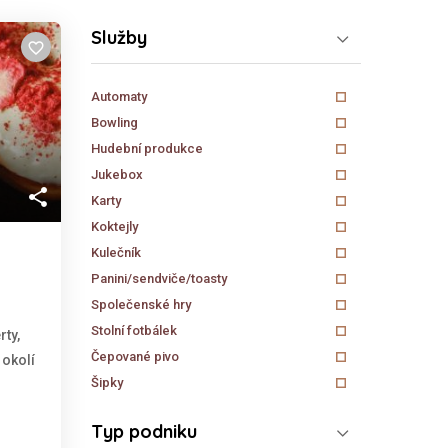
Služby
favorite_border
Automaty
Bowling
Hudební produkce
Jukebox
share
Karty
Koktejly
Kulečník
Panini/sendviče/toasty
Společenské hry
Stolní fotbálek
rty,
Čepované pivo
 okolí
Šipky
Typ podniku