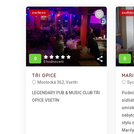
ZAVŘENO
ZAVŘEN
favorite_border
share
0
0
0 hodnocení
TŘI OPICE
MARI
Mostecká 362, Vsetín
Syc
LEGENDARY PUB & MUSIC CLUB TŘI
Podnik
OPICE VSETÍN
sídliš
umíst
nebyto
stylu
Maril