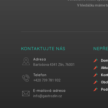
V hledáčku máme tak
KONTAKTUJTE NÁS
NEPŘ
Adresa
Do
Bartošova 4341 Zlín, 76001
Aktu
Telefon
Kont
+420 739 781 932
Obc
Podm
E-mailová adresa
info@gastrozlin.cz