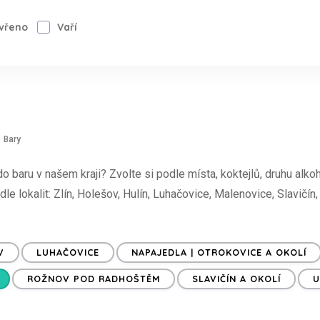
vřeno
Vaří
Bary
baru v našem kraji? Zvolte si podle místa, koktejlů, druhu alkoh
dle lokalit: Zlín, Holešov, Hulín, Luhačovice, Malenovice, Slavičí
V
LUHAČOVICE
NAPAJEDLA | OTROKOVICE A OKOLÍ
ROŽNOV POD RADHOŠTĚM
SLAVIČÍN A OKOLÍ
U