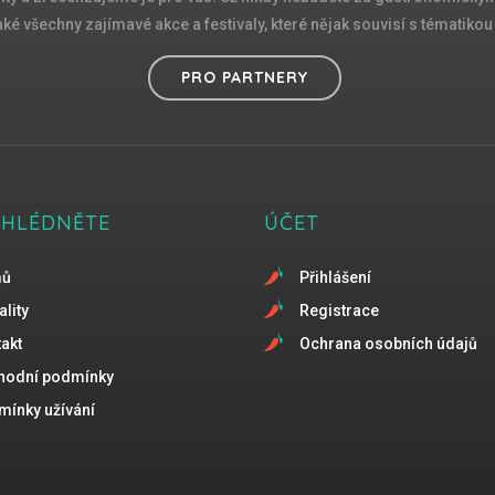
é všechny zajímavé akce a festivaly, které nějak souvisí s tématikou d
PRO PARTNERY
EHLÉDNĚTE
ÚČET
mů
Přihlášení
ality
Registrace
akt
Ochrana osobních údajů
hodní podmínky
ínky užívání