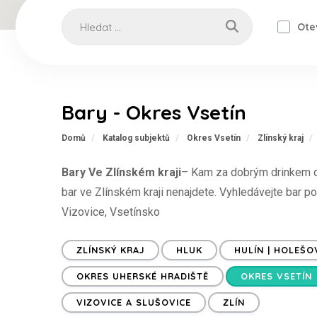
Ote
Bary - Okres Vsetín
Domů
Katalog subjektů
Okres Vsetín
Zlínský kraj
Bary Ve Zlínském kraji
– Kam za dobrým drinkem do 
bar ve Zlínském kraji nenajdete. Vyhledávejte bar po
Vizovice, Vsetínsko
ZLÍNSKÝ KRAJ
HLUK
HULÍN | HOLEŠO
OKRES UHERSKÉ HRADIŠTĚ
OKRES VSETÍN
VIZOVICE A SLUŠOVICE
ZLÍN