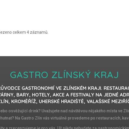
lezeno celkem 4 záznamů.
GASTRO ZLÍNSKÝ KRAJ
ŮVODCE GASTRONOMIÍ VE ZLÍNSKÉM KRAJI. RESTAURA
ÁRNY, BARY, HOTELY, AKCE A FESTIVALY NA JEDNÉ AD
LÍN, KROMĚŘÍŽ, UHERSKÉ HRADIŠTĚ, VALAŠSKÉ MEZIŘÍ
 nebo osvěžující drink? Uvažujete nad návštěvou nějakého místa ve Zlín
chutnat? Na Gastro Zlín vás virtuálně provedeme po restauracích, kav
ity a zrecenzujeme je pro vás. Už nikdy nebudete za gastronomickými