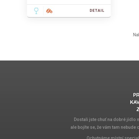
DETAIL
Na
PR
KAV
Z
Dostali jste chuť na dobré jídlo
ale bojíte se, že vám tam nebude 
Ochutnáme místní special