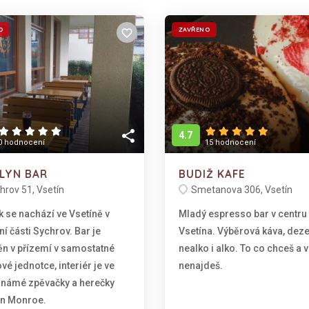
O
ZAVŘENO
favorite_border
share
4.7
0 hodnocení
15 hodnocení
LYN BAR
BUDIŽ KAFE
hrov 51, Vsetín
Smetanova 306, Vsetín
 se nachází ve Vsetíně v
Mladý espresso bar v centru
tní části Sychrov. Bar je
Vsetína. Výběrová káva, deze
ěn v přízemí v samostatné
nealko i alko. To co chceš a v
vé jednotce, interiér je ve
nenajdeš.
 známé zpěvačky a herečky
yn Monroe.