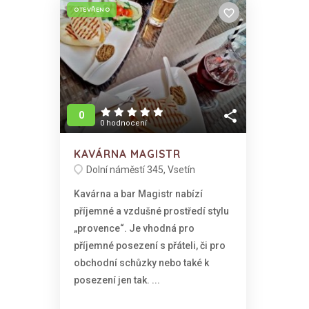
OTEVŘENO
favorite_border
share
0
0 hodnocení
KAVÁRNA MAGISTR
Dolní náměstí 345, Vsetín
Kavárna a bar Magistr nabízí
příjemné a vzdušné prostředí stylu
„provence“. Je vhodná pro
příjemné posezení s přáteli, či pro
obchodní schůzky nebo také k
posezení jen tak. ...