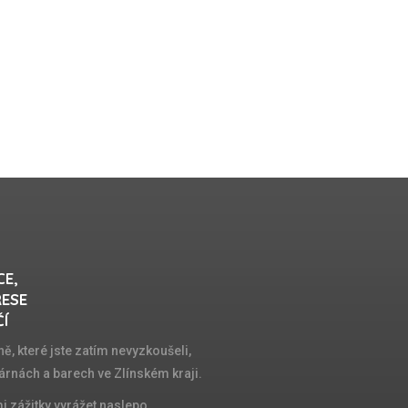
CE,
RESE
ČÍ
ě, které jste zatím nevyzkoušeli,
árnách a barech ve Zlínském kraji.
 zážitky vyrážet naslepo.