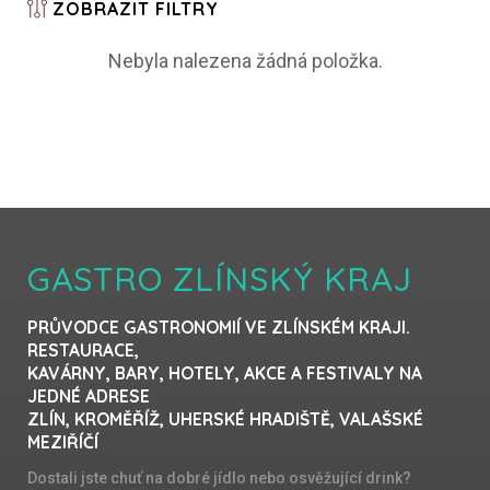
ZOBRAZIT
FILTRY
Nebyla nalezena žádná položka.
GASTRO ZLÍNSKÝ KRAJ
PRŮVODCE GASTRONOMIÍ VE ZLÍNSKÉM KRAJI.
RESTAURACE,
KAVÁRNY, BARY, HOTELY, AKCE A FESTIVALY NA
JEDNÉ ADRESE
ZLÍN, KROMĚŘÍŽ, UHERSKÉ HRADIŠTĚ, VALAŠSKÉ
MEZIŘÍČÍ
Dostali jste chuť na dobré jídlo nebo osvěžující drink?