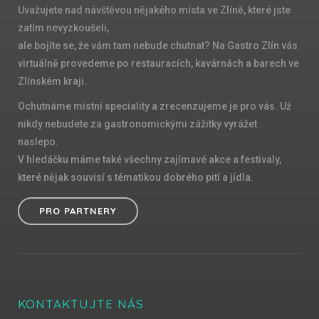
Uvažujete nad návštěvou nějakého místa ve Zlíně, které jste
zatím nevyzkoušeli,
ale bojíte se, že vám tam nebude chutnat? Na Gastro Zlín vás
virtuálně provedeme po restauracích, kavárnách a barech ve
Zlínském kraji.
Ochutnáme místní speciality a zrecenzujeme je pro vás. Už
nikdy nebudete za gastronomickými zážitky vyrážet
naslepo.
V hledáčku máme také všechny zajímavé akce a festivaly,
které nějak souvisí s tématikou dobrého pití a jídla.
PRO PARTNERY
KONTAKTUJTE NÁS