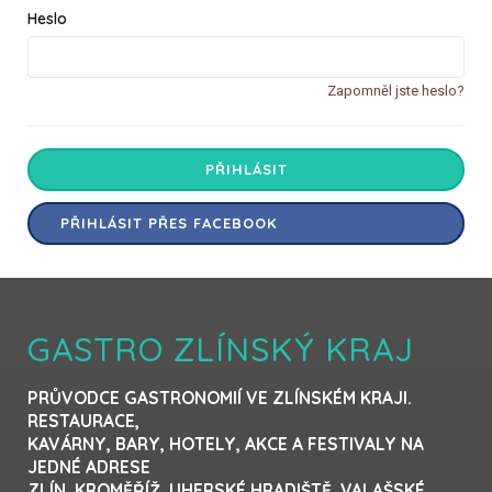
Heslo
Zapomněl jste heslo?
PŘIHLÁSIT
PŘIHLÁSIT PŘES FACEBOOK
GASTRO ZLÍNSKÝ KRAJ
PRŮVODCE GASTRONOMIÍ VE ZLÍNSKÉM KRAJI.
RESTAURACE,
KAVÁRNY, BARY, HOTELY, AKCE A FESTIVALY NA
JEDNÉ ADRESE
ZLÍN, KROMĚŘÍŽ, UHERSKÉ HRADIŠTĚ, VALAŠSKÉ