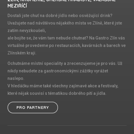
MEZIŘÍČÍ
Dostali jste chuť na dobré jídlo nebo osvěžující drink?
Uvažujete nad návštěvou nějakého místa ve Zlíně, které jste
zatím nevyzkoušeli,
ale bojíte se, že vám tam nebude chutnat? Na Gastro Zlín vás
virtuálně provedeme po restauracích, kavárnách a barech ve
Zlínském kraji.
Ochutnáme místní speciality a zrecenzujeme je pro vás. Už
nikdy nebudete za gastronomickými zážitky vyrážet
naslepo.
V hledáčku máme také všechny zajímavé akce a festivaly,
které nějak souvisí s tématikou dobrého pití a jídla.
PRO PARTNERY