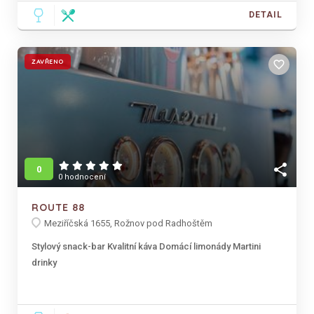
DETAIL
ZAVŘENO
favorite_border
share
0
0 hodnocení
ROUTE 88
Meziříčská 1655, Rožnov pod Radhoštěm
Stylový snack-bar Kvalitní káva Domácí limonády Martini
drinky