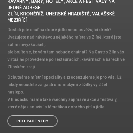
KAVÁRNY, BARY, HOTELY, AKCE A FESTIVALY NA
JEDNÉ ADRESE
ZLÍN, KROMĚŘÍŽ, UHERSKÉ HRADIŠTĚ, VALAŠSKÉ
MEZIŘÍČÍ
Dostali jste chuť na dobré jídlo nebo osvěžující drink?
Uvažujete nad návštěvou nějakého místa ve Zlíně, které jste
zatím nevyzkoušeli,
ale bojíte se, že vám tam nebude chutnat? Na Gastro Zlín vás
virtuálně provedeme po restauracích, kavárnách a barech ve
Zlínském kraji.
Ochutnáme místní speciality a zrecenzujeme je pro vás. Už
nikdy nebudete za gastronomickými zážitky vyrážet
naslepo.
V hledáčku máme také všechny zajímavé akce a festivaly,
které nějak souvisí s tématikou dobrého pití a jídla.
PRO PARTNERY