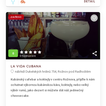
DETAIL
ZAVŘENO
favorite_border
share
0
0 hodnocení
LA VIDA CUBANA
nábřeží Dukelských hrdinů 754, Rožnov pod Radhoštěm
Kubánský cafebar a koktejly v centru Rožnova, přijďte k nám
ochutnat výbornou kubánskou kávu, koktejly, nebo velký
výběr rumů, jako dezert si můžete dát náš jedinečný
cheesecake.