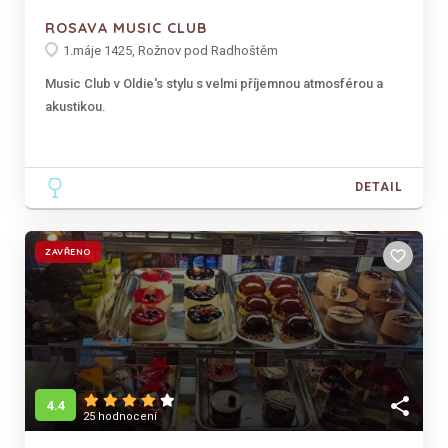
ROSAVA MUSIC CLUB
1.máje 1425, Rožnov pod Radhoštěm
Music Club v Oldie's stylu s velmi příjemnou atmosférou a
akustikou.
DETAIL
ZAVŘENO
favorite_border
share
4.4
25 hodnocení