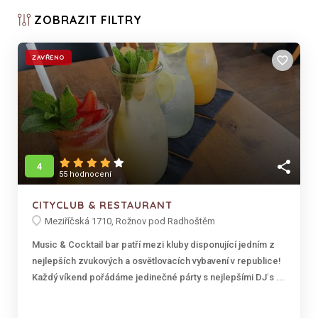
ZOBRAZIT
FILTRY
ZAVŘENO
favorite_border
share
4
55 hodnocení
CITYCLUB & RESTAURANT
Meziříčská 1710, Rožnov pod Radhoštěm
Music & Cocktail bar patří mezi kluby disponující jedním z
nejlepších zvukových a osvětlovacích vybavení v republice!
Každý víkend pořádáme jedinečné párty s nejlepšími DJʻs ...