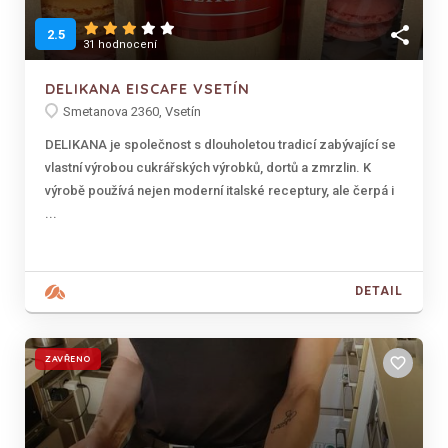
share
2.5
31 hodnocení
DELIKANA EISCAFE VSETÍN
Smetanova 2360, Vsetín
DELIKANA je společnost s dlouholetou tradicí zabývající se
vlastní výrobou cukrářských výrobků, dortů a zmrzlin. K
výrobě používá nejen moderní italské receptury, ale čerpá i
...
DETAIL
ZAVŘENO
favorite_border