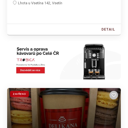
Lhota u Vsetína 142, Vsetín
DETAIL
ZAVŘENO
favorite_border