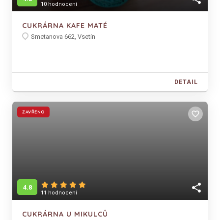
10 hodnocení
CUKRÁRNA KAFE MATÉ
Smetanova 662, Vsetín
DETAIL
ZAVŘENO
favorite_border
share
4.8
11 hodnocení
CUKRÁRNA U MIKULCŮ