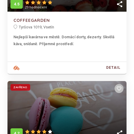
share
4.5
29 hodnocení
COFFEEGARDEN
Tyršova 1019, Vsetín
Nejlepší kavárna ve městě. Domácí dorty, dezerty. Skvělá
káva, snídaně. Příjemné prostředí.
DETAIL
ZAVŘENO
favorite_border
share
4.2