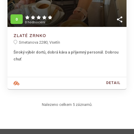
share
0
0 hodnocení
ZLATÉ ZRNKO
Smetanova 2280, Vsetín
Široký výběr dortů, dobrá káva a příjemný personál. Dobrou
chuť
DETAIL
Nalezeno celkem 5 záznamů.