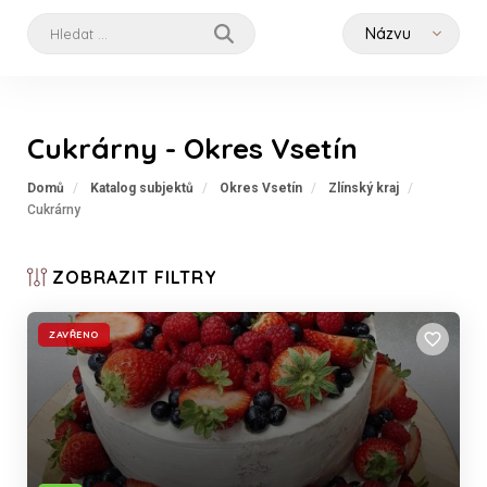
Cukrárny - Okres Vsetín
Domů
Katalog subjektů
Okres Vsetín
Zlínský kraj
Cukrárny
ZOBRAZIT
FILTRY
ZAVŘENO
favorite_border