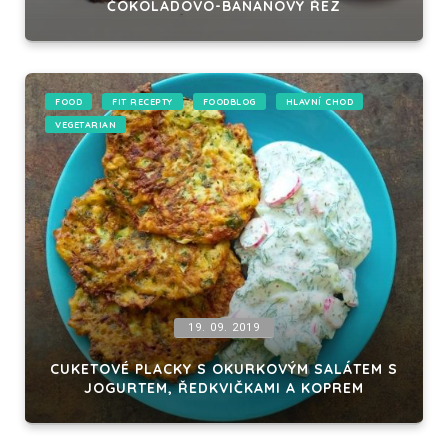
ČOKOLÁDOVO-BANÁNOVÝ ŘEZ
FOOD
FIT RECEPTY
FOODBLOG
HLAVNÍ CHOD
VEGETARIAN
19. 09. 2019
CUKETOVÉ PLACKY S OKURKOVÝM SALÁTEM S
JOGURTEM, ŘEDKVIČKAMI A KOPREM