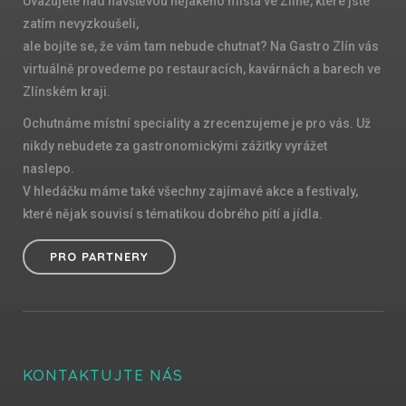
Uvažujete nad návštěvou nějakého místa ve Zlíně, které jste
zatím nevyzkoušeli,
ale bojíte se, že vám tam nebude chutnat? Na Gastro Zlín vás
virtuálně provedeme po restauracích, kavárnách a barech ve
Zlínském kraji.
Ochutnáme místní speciality a zrecenzujeme je pro vás. Už
nikdy nebudete za gastronomickými zážitky vyrážet
naslepo.
V hledáčku máme také všechny zajímavé akce a festivaly,
které nějak souvisí s tématikou dobrého pití a jídla.
PRO PARTNERY
KONTAKTUJTE NÁS