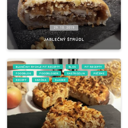
29. 10. 2019
JABLEČNÝ ŠTRÚDL
BLANČINY RYCHLE FIT RECEPTY
BLOG
FIT RECEPTY
FOODBLOG
FOODBLOGER
GASTROZLIN
PEČEME
RECEPT
SEZÓNA
SLADKE