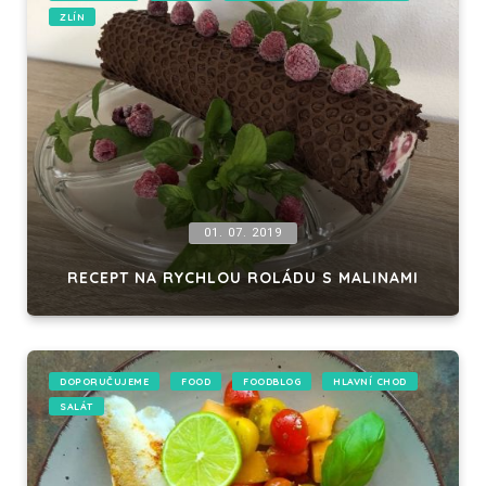
ZLÍN
01. 07. 2019
RECEPT NA RYCHLOU ROLÁDU S MALINAMI
DOPORUČUJEME
FOOD
FOODBLOG
HLAVNÍ CHOD
SALÁT