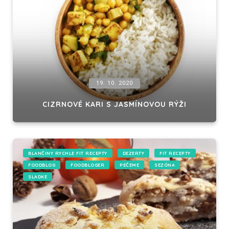
19. 10. 2020
CIZRNOVÉ KARI S JASMÍNOVOU RÝŽI
BLANČINY RYCHLE FIT RECEPTY
DEZERTY
FIT RECEPTY
FOODBLOG
FOODBLOGER
PEČEME
SEZÓNA
SLADKE