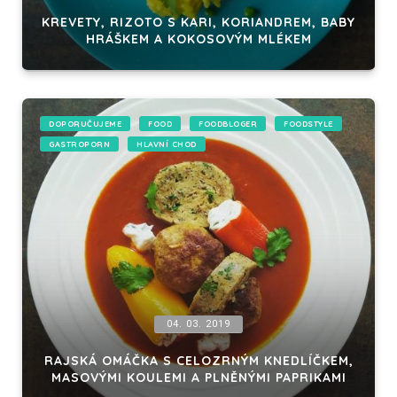
KREVETY, RIZOTO S KARI, KORIANDREM, BABY
HRÁŠKEM A KOKOSOVÝM MLÉKEM
DOPORUČUJEME
FOOD
FOODBLOGER
FOODSTYLE
GASTROPORN
HLAVNÍ CHOD
04. 03. 2019
RAJSKÁ OMÁČKA S CELOZRNÝM KNEDLÍČKEM,
MASOVÝMI KOULEMI A PLNĚNÝMI PAPRIKAMI