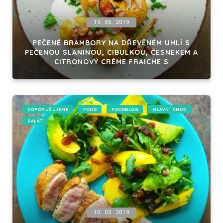
19. 05. 2019
PEČENÉ BRAMBORY NA DŘEVĚNÉM UHLÍ S
PEČENOU SLANINOU, CIBULKOU, ČESNEKEM A
CITRONOVÝ CRÉME FRAICHE S
DOPORUČUJEME
FOOD
FOODBLOG
HLAVNÍ CHOD
SALÁT
10. 05. 2019