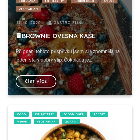
ČOKOLÁDA
FIT RECEPTY
FOODBLOGER
OVOCE
VEGETARIAN
19. 10. 2020
GASTRO ZLIN
🍫BROWNIE OVESNÁ KAŠE
Při psaní tohoto příspěvku jsem si vzpomněla na
jeden starý dobrý vtip. Čokoláda je...
ČÍST VÍCE
FOOD
FIT RECEPTY
FOODBLOGER
RECEPT
VEGAN
VEGETARIAN
ZDRAVÍ