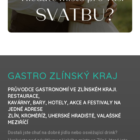
GASTRO ZLÍNSKÝ KRAJ
PRŮVODCE GASTRONOMIÍ VE ZLÍNSKÉM KRAJI.
RESTAURACE,
KAVÁRNY, BARY, HOTELY, AKCE A FESTIVALY NA
JEDNÉ ADRESE
ZLÍN, KROMĚŘÍŽ, UHERSKÉ HRADIŠTĚ, VALAŠSKÉ
MEZIŘÍČÍ
Dostali jste chuť na dobré jídlo nebo osvěžující drink?