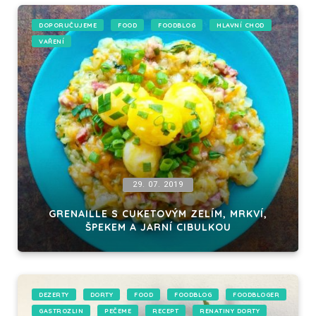
DOPORUČUJEME
FOOD
FOODBLOG
HLAVNÍ CHOD
VAŘENÍ
29. 07. 2019
GRENAILLE S CUKETOVÝM ZELÍM, MRKVÍ,
ŠPEKEM A JARNÍ CIBULKOU
DEZERTY
DORTY
FOOD
FOODBLOG
FOODBLOGER
GASTROZLIN
PEČEME
RECEPT
RENATINY DORTY