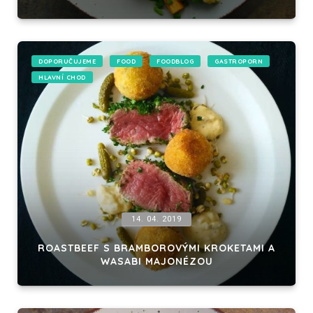
DOPORUČUJEME
FOOD
FOODBLOG
GASTROPORN
HLAVNÍ CHOD
14. 04. 2019
ROASTBEEF S BRAMBOROVÝMI KROKETAMI A
WASABI MAJONÉZOU