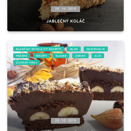
29. 10. 2019
JABLEČNÝ KOLÁČ
BLANČINY RYCHLE FIT RECEPTY
BLOG
GASTROZLIN
PEČEME
RECEPT
SLADKE
ZDRAVÍ
ZLÍN
ZLÍNSKÝ KRAJ
29. 10. 2019