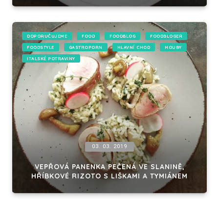
DOPORUČUJEME
FOOD
FOODBLOG
FOODBLOGER
FOODSTYLE
GASTROPORN
HLAVNÍ CHOD
HOUBY
ITALSKÉ POTRAVINY
03. 03. 2019
VEPŘOVÁ PANENKA PEČENÁ VE SLANINĚ,
HŘÍBKOVÉ RIZOTO S LIŠKAMI A TYMIÁNEM