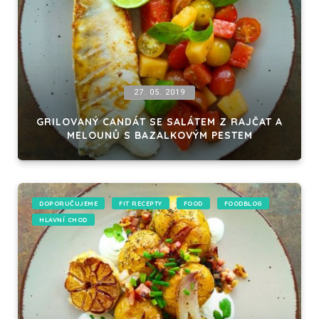
27. 05. 2019
GRILOVANÝ CANDÁT SE SALÁTEM Z RAJČAT A
MELOUNŮ S BAZALKOVÝM PESTEM
DOPORUČUJEME
FIT RECEPTY
FOOD
FOODBLOG
HLAVNÍ CHOD