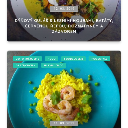
12. 03. 2019
DÝŇOVÝ GULÁŠ S LESNÍMI HOUBAMI, BATÁTY,
ČERVENOU ŘEPOU, ROZMARÝNEM A
ZÁZVOREM
DOPORUČUJEME
FOOD
FOODBLOGER
FOODSTYLE
GASTROPORN
HLAVNÍ CHOD
11. 03. 2019