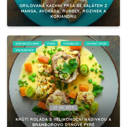
GRILOVANÁ KACHNÍ PRSA SE SALÁTEM Z
MANGA, AVOKÁDA, RUKOLY, ROZINEK A
KORIANDRU
DOPORUČUJEME
FOOD
FOODBLOG
HLAVNÍ CHOD
VELIKONOCE
27. 04. 2019
KRŮTÍ ROLÁDA S VELIKONOČNÍ NÁDIVKOU A
BRAMBOROVO DÝŇOVÉ PYRÉ