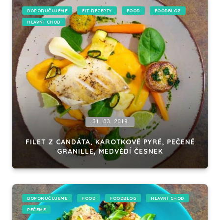
DOPORUČUJEME
FIT RECEPTY
FOOD
FOODBLOG
HLAVNÍ CHOD
31. 03. 2019
FILET Z CANDÁTA, KAROTKOVÉ PYRÉ, PEČENÉ
GRANILLE, MEDVĚDÍ ČESNEK
DOPORUČUJEME
FOOD
FOODBLOG
HLAVNÍ CHOD
PEČEME