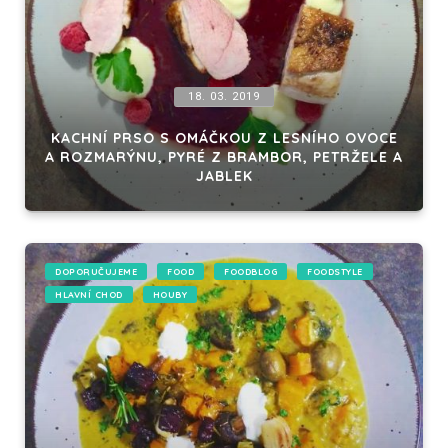
18. 03. 2019
KACHNÍ PRSO S OMÁČKOU Z LESNÍHO OVOCE
A ROZMARÝNU, PYRÉ Z BRAMBOR, PETRŽELE A
JABLEK
DOPORUČUJEME
FOOD
FOODBLOG
FOODSTYLE
HLAVNÍ CHOD
HOUBY