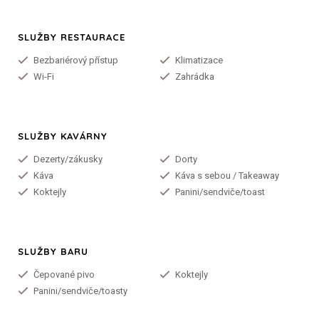
SLUŽBY RESTAURACE
Bezbariérový přístup
Klimatizace
Wi-Fi
Zahrádka
SLUŽBY KAVÁRNY
Dezerty/zákusky
Dorty
Káva
Káva s sebou / Takeaway
Koktejly
Panini/sendviče/toast
SLUŽBY BARU
Čepované pivo
Koktejly
Panini/sendviče/toasty