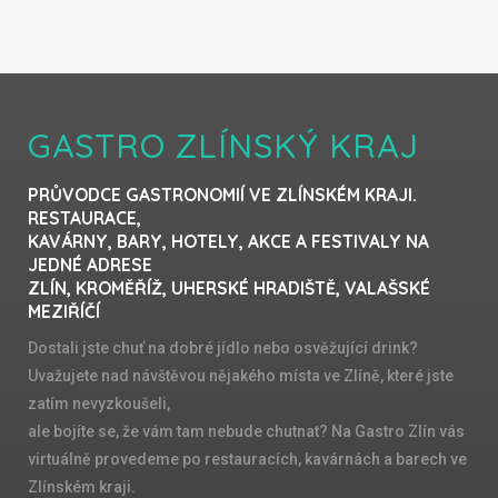
GASTRO ZLÍNSKÝ KRAJ
PRŮVODCE GASTRONOMIÍ VE ZLÍNSKÉM KRAJI.
RESTAURACE,
KAVÁRNY, BARY, HOTELY, AKCE A FESTIVALY NA
JEDNÉ ADRESE
ZLÍN, KROMĚŘÍŽ, UHERSKÉ HRADIŠTĚ, VALAŠSKÉ
MEZIŘÍČÍ
Dostali jste chuť na dobré jídlo nebo osvěžující drink?
Uvažujete nad návštěvou nějakého místa ve Zlíně, které jste
zatím nevyzkoušeli,
ale bojíte se, že vám tam nebude chutnat? Na Gastro Zlín vás
virtuálně provedeme po restauracích, kavárnách a barech ve
Zlínském kraji.