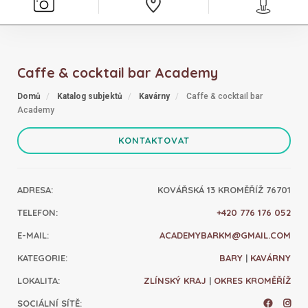
Caffe & cocktail bar Academy
Domů
Katalog subjektů
Kavárny
Caffe & cocktail bar
Academy
KONTAKTOVAT
ADRESA
:
KOVÁŘSKÁ 13 KROMĚŘÍŽ 76701
TELEFON
:
+420 776 176 052
E-MAIL
:
ACADEMYBARKM@GMAIL.COM
KATEGORIE
:
BARY
|
KAVÁRNY
LOKALITA
:
ZLÍNSKÝ KRAJ
|
OKRES KROMĚŘÍŽ
SOCIÁLNÍ SÍTĚ
: